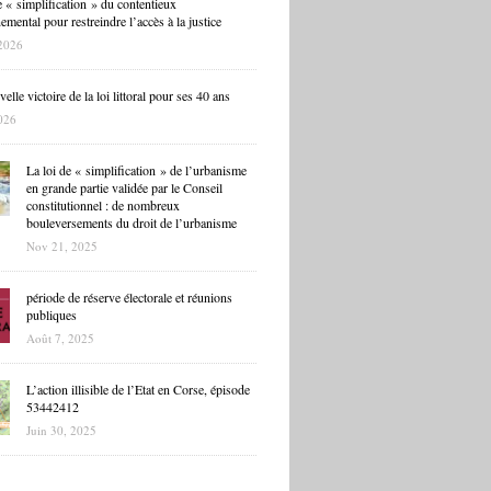
 « simplification » du contentieux
mental pour restreindre l’accès à la justice
2026
lle victoire de la loi littoral pour ses 40 ans
026
La loi de « simplification » de l’urbanisme
en grande partie validée par le Conseil
constitutionnel : de nombreux
bouleversements du droit de l’urbanisme
Nov 21, 2025
période de réserve électorale et réunions
publiques
Août 7, 2025
L’action illisible de l’Etat en Corse, épisode
53442412
Juin 30, 2025