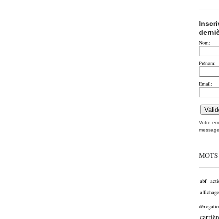
Inscr
derni
Nom:
Prénom:
Email:
Votre ema
message
MOTS
abf
acti
affichage
dérogatio
carrièr