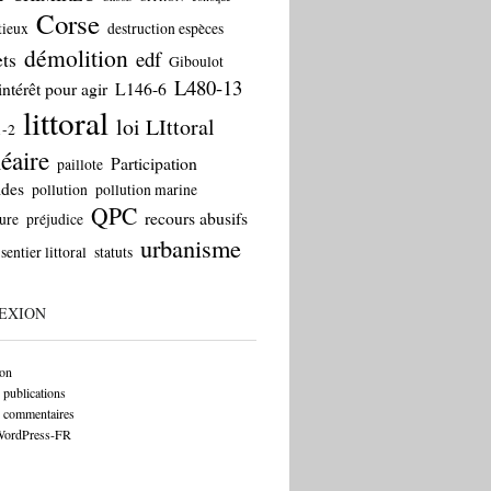
Corse
tieux
destruction espèces
démolition
edf
ts
Giboulot
L480-13
intérêt pour agir
L146-6
littoral
loi LIttoral
1-2
éaire
Participation
paillote
ides
pollution
pollution marine
QPC
recours abusifs
ure
préjudice
urbanisme
sentier littoral
statuts
EXION
on
 publications
s commentaires
 WordPress-FR