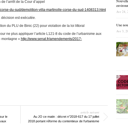
Nouvelle
n de l’arrêt de la Cour d’appel
environne
se/corse-du-sud/demolition-villa-martinolle-corse-du-sud-1408313.html
Avr 24, 
 décision est exécutée.
Une nouve
ion du PLU de Binic (22) pour violation de la loi littoral
Avr 3, 2
ur ne plus appliquer l’article L121-8 du code de l’urbanisme aux
 « montagne »
http://www.senat.fr/amendements/2017-
article suivant
sur le
Au JO ce matin : décret n°2018-617 du 17 juillet
avaux
2018 portant réforme du contentieux de l'urbanisme