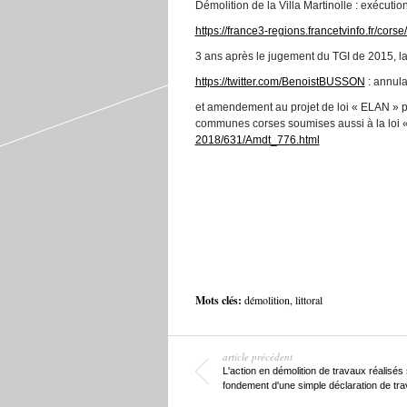
Démolition de la Villa Martinolle : exécutio
https://france3-regions.francetvinfo.fr/cor
3 ans après le jugement du TGI de 2015, la
https://twitter.com/BenoistBUSSON
: annulat
et amendement au projet de loi « ELAN » po
communes corses soumises aussi à la loi
2018/631/Amdt_776.html
Mots clés:
démolition
,
littoral
article précédent
L'action en démolition de travaux réalisés 
fondement d'une simple déclaration de tr