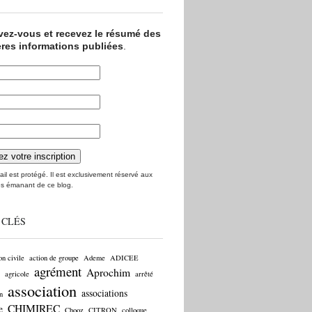
ivez-vous et recevez le résumé des
ères informations publiées
.
il est protégé. Il est exclusivement réservé aux
s émanant de ce blog.
 CLÉS
on civile
action de groupe
Ademe
ADICEE
agrément
Aprochim
agricole
arrêté
association
associations
n
CHIMIREC
e
Chooz
CITRON
colloque