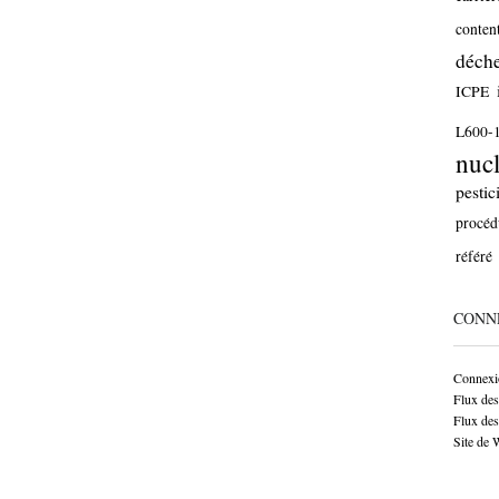
conten
déche
ICPE
L600-
nucl
pestic
procéd
référé
CONN
Connexi
Flux des
Flux de
Site de