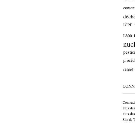
conten
déche
ICPE
L600-
nucl
pestic
procéd
référé
CONN
Connexi
Flux des
Flux de
Site de