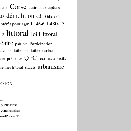
Corse
tieux
destruction espèces
démolition
edf
ts
Giboulot
L480-13
intérêt pour agir
L146-6
littoral
loi LIttoral
1-2
éaire
Participation
paillote
ides
pollution
pollution marine
QPC
recours abusifs
ure
préjudice
urbanisme
sentier littoral
statuts
EXION
on
 publications
s commentaires
 WordPress-FR