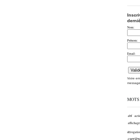
Inscr
derni
Nom:
Prénom:
Email:
Votre ema
message
MOTS
abf
acti
affichage
dérogatio
carrièr