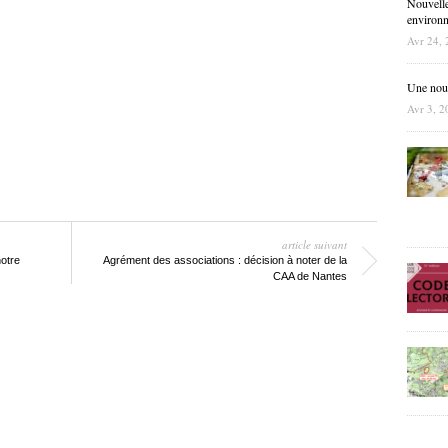
Nouvelle
environne
Avr 24, 
Une nouve
Avr 3, 2
article suivant
otre
Agrément des associations : décision à noter de la
CAA de Nantes