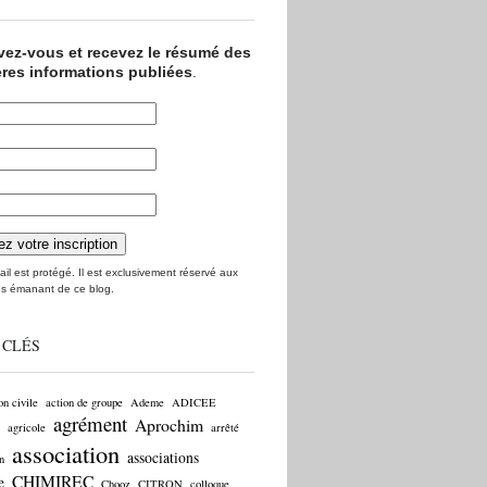
ivez-vous et recevez le résumé des
ères informations publiées
.
il est protégé. Il est exclusivement réservé aux
s émanant de ce blog.
 CLÉS
on civile
action de groupe
Ademe
ADICEE
agrément
Aprochim
agricole
arrêté
association
associations
n
CHIMIREC
e
Chooz
CITRON
colloque