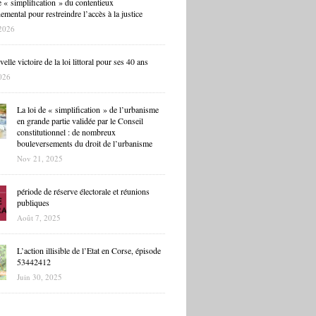
 « simplification » du contentieux
mental pour restreindre l’accès à la justice
2026
lle victoire de la loi littoral pour ses 40 ans
026
La loi de « simplification » de l’urbanisme
en grande partie validée par le Conseil
constitutionnel : de nombreux
bouleversements du droit de l’urbanisme
Nov 21, 2025
période de réserve électorale et réunions
publiques
Août 7, 2025
L’action illisible de l’Etat en Corse, épisode
53442412
Juin 30, 2025