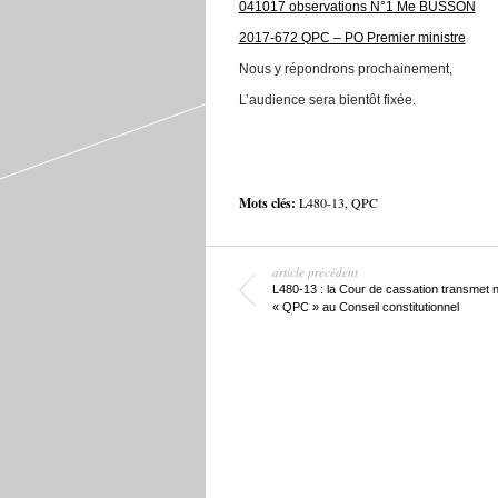
041017 observations N°1 Me BUSSON
2017-672 QPC – PO Premier ministre
Nous y répondrons prochainement,
L’audience sera bientôt fixée.
Mots clés:
L480-13
,
QPC
article précédent
L480-13 : la Cour de cassation transmet n
« QPC » au Conseil constitutionnel