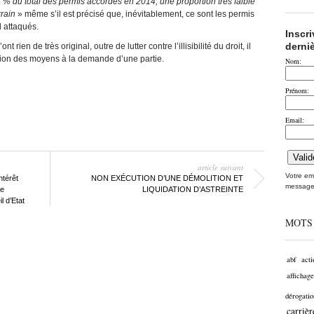
 % du total des permis accordés en 2014, une proportion très faible
rain
» même s’il est précisé que, inévitablement, ce sont les permis
d attaqués.
Inscr
derni
 rien de très original, outre de lutter contre l’illisibilité du droit, il
ation des moyens à la demande d’une partie.
Nom:
Prénom:
Email:
article suivant
Votre ema
ntérêt
NON EXÉCUTION D’UNE DÉMOLITION ET
message
de
LIQUIDATION D’ASTREINTE
l d’Etat
MOTS
abf
acti
affichage
dérogatio
carrièr