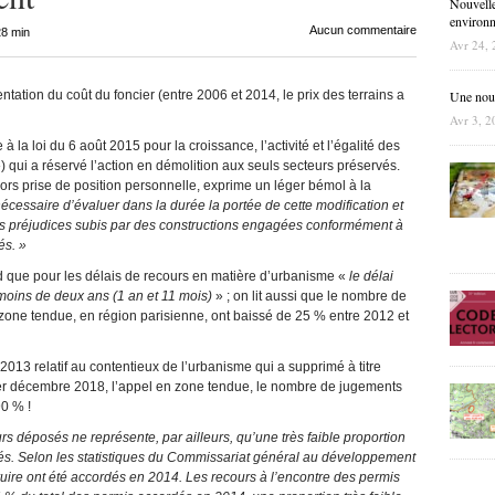
Nouvelle
environne
Aucun commentaire
28 min
Avr 24, 
ntation du coût du foncier (entre 2006 et 2014, le prix des terrains a
Une nouve
Avr 3, 2
e à la loi du 6 août 2015 pour la croissance, l’activité et l’égalité des
qui a réservé l’action en démolition aux seuls secteurs préservés.
hors prise de position personnelle, exprime un léger bémol à la
 nécessaire d’évaluer dans la durée la portée de cette modification et
es préjudices subis par des constructions engagées conformément à
és. »
nd que pour les délais de recours en matière d’urbanisme «
le délai
moins de deux ans (1 an et 11 mois)
» ; on lit aussi que le nombre de
 zone tendue, en région parisienne, ont baissé de 25 % entre 2012 et
2013 relatif au contentieux de l’urbanisme qui a supprimé à titre
r
décembre 2018, l’appel en zone tendue, le nombre de jugements
90 % !
s déposés ne représente, par ailleurs, qu’une très faible proportion
s. Selon les statistiques du Commissariat général au développement
ire ont été accordés en 2014. Les recours à l’encontre des permis