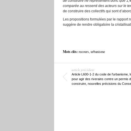
de construire ne représentent donc que 1,4
comparée au ressenti des acteurs sur le ter
de construire des collectifs qui sont d’abor
Les propositions formulées par le rapport n’ont
suggère de rendre obligatoire la cristallis
Mots clés:
recours
,
urbanisme
article précédent
Article L600-1-2 du code de l'urbanisme, I
pour agir des riverains contre un permis 
construire, nouvelles précisions du Consei