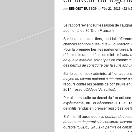
par
le
•
BENOIST BUSSON
Fév 21, 2016
22 h 
Le rapport revient sur les raison de l’augme
augmenté de 76 % en France !)
Sur les recours des tiers, il est fait référenc
chances économiques (dite « Loi Macron ») 
Pour la première fois, les parlementaires, 
réforme ; le rapport écrit en effet :
« Il sera
de quelle manière seront pris en compte l
des permis de construire par la suite annul
Sur le contentieux administratif, on appre
moyen au niveau national a été ramené à 
recours contre les permis de construire en
2014 (ressort CAA de Versailles).
Par ailleurs, suite au décret du 1
er
octobre 
expérimental, du 1
er
décembre 2013 au 1
e
définitifs rendus en premier ressort est de 
Enfin, on lit aussi que «
le nombre de recour
du nombre de permis de construire accordé
durable (CGDD), 245 174 permis de constru