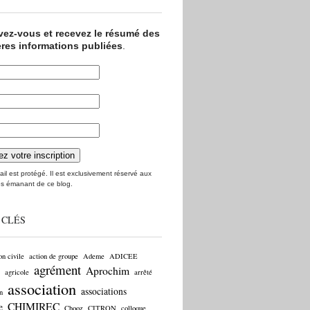
ivez-vous et recevez le résumé des
ères informations publiées
.
il est protégé. Il est exclusivement réservé aux
s émanant de ce blog.
 CLÉS
on civile
action de groupe
Ademe
ADICEE
agrément
Aprochim
agricole
arrêté
association
associations
n
CHIMIREC
e
Chooz
CITRON
colloque