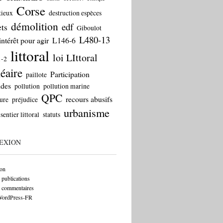
Corse
tieux
destruction espèces
démolition
edf
ts
Giboulot
L480-13
intérêt pour agir
L146-6
littoral
loi LIttoral
1-2
éaire
Participation
paillote
ides
pollution
pollution marine
QPC
recours abusifs
ure
préjudice
urbanisme
sentier littoral
statuts
EXION
on
 publications
s commentaires
 WordPress-FR