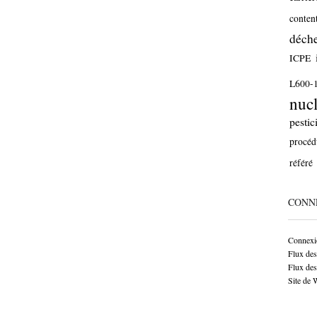
conten
déche
ICPE
L600-
nucl
pestic
procéd
référé
CONN
Connexi
Flux des
Flux de
Site de