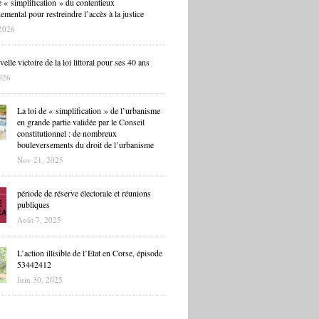
 « simplification » du contentieux
mental pour restreindre l’accès à la justice
2026
lle victoire de la loi littoral pour ses 40 ans
026
La loi de « simplification » de l’urbanisme
en grande partie validée par le Conseil
constitutionnel : de nombreux
bouleversements du droit de l’urbanisme
Nov 21, 2025
période de réserve électorale et réunions
publiques
Août 7, 2025
L’action illisible de l’Etat en Corse, épisode
53442412
Juin 30, 2025