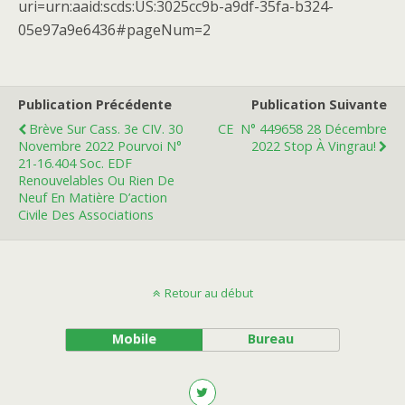
uri=urn:aaid:scds:US:3025cc9b-a9df-35fa-b324-
05e97a9e6436#pageNum=2
Publication Précédente
Publication Suivante
Brève Sur Cass. 3e CIV. 30
CE N° 449658 28 Décembre
Novembre 2022 Pourvoi N°
2022 Stop À Vingrau!
21-16.404 Soc. EDF
Renouvelables Ou Rien De
Neuf En Matière D’action
Civile Des Associations
Retour au début
Mobile
Bureau