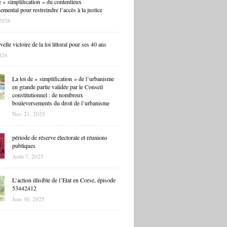
 « simplification » du contentieux
mental pour restreindre l’accès à la justice
2026
lle victoire de la loi littoral pour ses 40 ans
026
La loi de « simplification » de l’urbanisme
en grande partie validée par le Conseil
constitutionnel : de nombreux
bouleversements du droit de l’urbanisme
Nov 21, 2025
période de réserve électorale et réunions
publiques
Août 7, 2025
L’action illisible de l’Etat en Corse, épisode
53442412
Juin 30, 2025