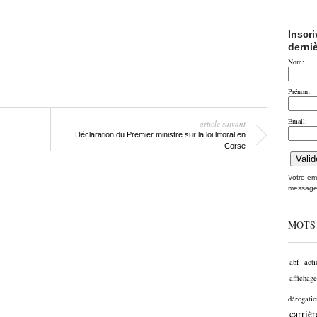
Inscr
derni
Nom:
Prénom:
Email:
article suivant
Déclaration du Premier ministre sur la loi littoral en
Corse
Votre ema
message
MOTS
abf
acti
affichage
dérogatio
carrièr