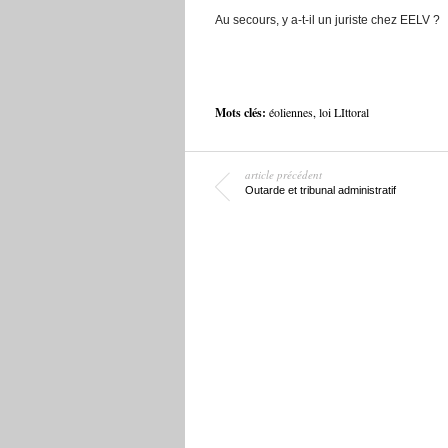
Au secours, y a-t-il un juriste chez EELV ?
Mots clés:
éoliennes
,
loi LIttoral
article précédent
Outarde et tribunal administratif