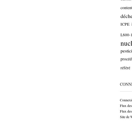
conten
déche
ICPE
L600-
nucl
pestic
procéd
référé
CONN
Connexi
Flux des
Flux de
Site de