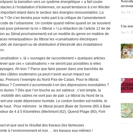
Nouvelle
préparer
la
transition
vers un
système
énergétique »
a fait couler
environne
cles à l’installation d’éoliennes, on aurait tendance à s’en féliciter
Avr 24, 
n important retard dans le secteur des énergies renouvelables. La
e ? On s’en tiendra pour notre part à la critique de l’amendement
du code de l’urbanisme. Un comble quand même quand on se souvient
Une nouve
é pour préserver la loi « littoral » ! La rédaction de l’article 12 ter de
Avr 3, 2
ussion au Sénat prochainement) est un modèle du genre en matière de
paces remarquables» du littoral les «
canalisations
électriques
c de transport ou de distribution d’électricité des installations
es».
« canalisation », là « ouvrages de raccordement » quelques articles
lever que ces « canalisations » ne seront pas possibles si elles
 paysages. Ah bon ? Parce que faire passer dans une tranchée de
 des câbles souterrains ça peut n’avoir aucun impact sur
au. Prenons l’exemple du Nord-Pas-de-Calais. Pour le littoral,
ableux ? Comment s’accommode-t-on des dépressions inondables ?
 dunes ? Dès que l’on touche au sol sableux : c’est simple, la
mobilité des sables ne vont pas de pair. Le littoral du Nord de la
ant une vaste dépression humide. Le cordon bordier est mobile, le
 de haut. Pour mémoire : le littoral picard (Baie de Somme (80) à Baie
deur de 4 à 5 Kilomètres (Merlimont (62), Quend-Plage (80), Fort-
pact et que seul le résultat des travaux (les fameuses
tteinte à l’environnement et non … les travaux eux-mêmes !