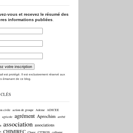
ivez-vous et recevez le résumé des
ères informations publiées
.
il est protégé. Il est exclusivement réservé aux
s émanant de ce blog.
 CLÉS
on civile
action de groupe
Ademe
ADICEE
agrément
Aprochim
agricole
arrêté
association
associations
n
CHIMIREC
e
Chooz
CITRON
colloque