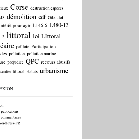
Corse
tieux
destruction espèces
démolition
edf
ts
Giboulot
L480-13
intérêt pour agir
L146-6
littoral
loi LIttoral
1-2
éaire
Participation
paillote
ides
pollution
pollution marine
QPC
recours abusifs
ure
préjudice
urbanisme
sentier littoral
statuts
EXION
on
 publications
s commentaires
 WordPress-FR