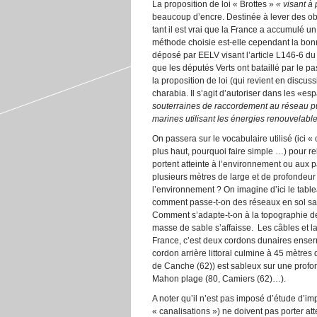
La proposition de loi « Brottes »
«
visant à
beaucoup d’encre. Destinée à lever des obsta
tant il est vrai que la France a accumulé u
méthode choisie est-elle cependant la bonn
déposé par EELV visant l’article L146-6 
que les députés Verts ont bataillé par le pass
la proposition de loi (qui revient en disc
charabia. Il s’agit d’autoriser dans les «es
souterraines de raccordement au réseau publi
marines utilisant les énergies renouvelabl
On passera sur le vocabulaire utilisé (ici 
plus haut, pourquoi faire simple …) pour re
portent atteinte à l’environnement ou aux
plusieurs mètres de large et de profondeur
l’environnement ? On imagine d’ici le table
comment passe-t-on des réseaux en sol s
Comment s’adapte-t-on à la topographie des
masse de sable s’affaisse. Les câbles et la 
France, c’est deux cordons dunaires enserr
cordon arrière littoral culmine à 45 mètres
de Canche (62)) est sableux sur une profon
Mahon plage (80, Camiers (62)…).
A noter qu’il n’est pas imposé d’étude d’im
« canalisations ») ne doivent pas porter a