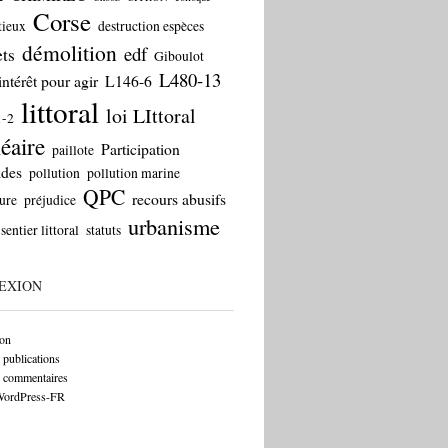
Corse
tieux
destruction espèces
démolition
edf
ts
Giboulot
L480-13
intérêt pour agir
L146-6
littoral
loi LIttoral
1-2
éaire
Participation
paillote
ides
pollution
pollution marine
QPC
recours abusifs
ure
préjudice
urbanisme
sentier littoral
statuts
EXION
on
 publications
s commentaires
 WordPress-FR