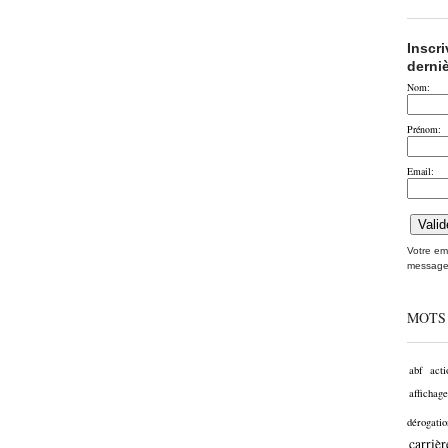
Inscr
derni
Nom:
Prénom:
Email:
Votre ema
message
MOTS
abf
acti
affichage
dérogatio
carrièr