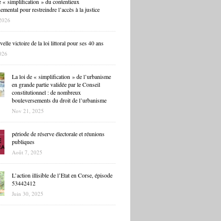
 « simplification » du contentieux
mental pour restreindre l’accès à la justice
2026
lle victoire de la loi littoral pour ses 40 ans
026
La loi de « simplification » de l’urbanisme
en grande partie validée par le Conseil
constitutionnel : de nombreux
bouleversements du droit de l’urbanisme
Nov 21, 2025
période de réserve électorale et réunions
publiques
Août 7, 2025
L’action illisible de l’Etat en Corse, épisode
53442412
Juin 30, 2025