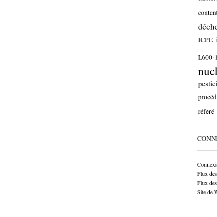
conten
déche
ICPE
L600-
nucl
pestic
procéd
référé
CONN
Connexi
Flux des
Flux de
Site de