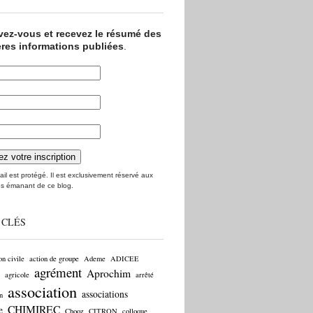
ivez-vous et recevez le résumé des
ères informations publiées
.
il est protégé. Il est exclusivement réservé aux
s émanant de ce blog.
 CLÉS
on civile
action de groupe
Ademe
ADICEE
agrément
Aprochim
agricole
arrêté
association
associations
n
CHIMIREC
e
Chooz
CITRON
colloque