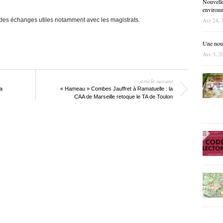
Nouvelle
environne
 des échanges utiles notamment avec les magistrats.
Avr 24, 
Une nouve
Avr 3, 2
article suivant
a
« Hameau » Combes Jauffret à Ramatuelle : la
CAA de Marseille retoque le TA de Toulon