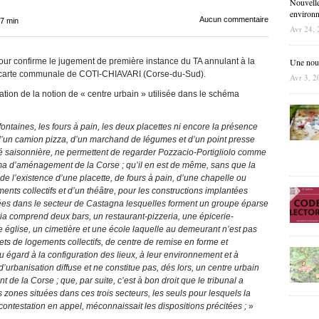
Nouvelle
environne
Aucun commentaire
17 min
Avr 24, 
our confirme le jugement de première instance du TA annulant à la
Une nouve
arte communale de COTI-CHIAVARI (Corse-du-Sud).
Avr 3, 2
tation de la notion de « centre urbain » utilisée dans le schéma
 fontaines, les fours à pain, les deux placettes ni encore la présence
, d’un camion pizza, d’un marchand de légumes et d’un point presse
té saisonnière, ne permettent de regarder Pozzacio-Portigliolo comme
ma d’aménagement de la Corse ; qu’il en est de même, sans que la
e l’existence d’une placette, de fours à pain, d’une chapelle ou
ents collectifs et d’un théâtre, pour les constructions implantées
uées dans le secteur de Castagna lesquelles forment un groupe éparse
a comprend deux bars, un restaurant-pizzeria, une épicerie-
e église, un cimetière et une école laquelle au demeurant n’est pas
ts de logements collectifs, de centre de remise en forme et
eu égard à la configuration des lieux, à leur environnement et à
’urbanisation diffuse et ne constitue pas, dés lors, un centre urbain
 la Corse ; que, par suite, c’est à bon droit que le tribunal a
s zones situées dans ces trois secteurs, les seuls pour lesquels la
ntestation en appel, méconnaissait les dispositions précitées ;
»