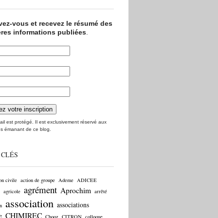
ivez-vous et recevez le résumé des
ères informations publiées
.
il est protégé. Il est exclusivement réservé aux
s émanant de ce blog.
 CLÉS
on civile
action de groupe
Ademe
ADICEE
agrément
Aprochim
agricole
arrêté
association
associations
n
CHIMIREC
e
Chooz
CITRON
colloque