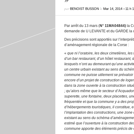
par
le
•
BENOIST BUSSON
Mar 14, 2014
11 h 
Par arrêt du 13 mars (
N° 11MA04844)
la C
demande de U LEVANTE et du GARDE la c
Des précisions sont apportés sur l’interpré
d’aménagement régionale de la Corse :
«
que ni l’oratoire, les deux cimetières, les
d’un bar restaurant, d’un hôtel restaurant
lesquels n’ont au demeurant qu’une activi
un centre urbain existant au sens du sché
commune ne puisse utilement se prévaloir d
encore d’un projet de construction de logem
dans la zone ouverte à la construction sit
; qu’alors même que le secteur d’Acquadori
superette, une fontaine, deux placettes, un
fréquentée et que la commune y a des proje
d’hébergements touristiques, il constitue, 
l’implantation des constructions, une zone d
existant au sens du schéma d’aménagement de
estimé que l’ouverture à la construction de
commune apporte des éléments précis de co